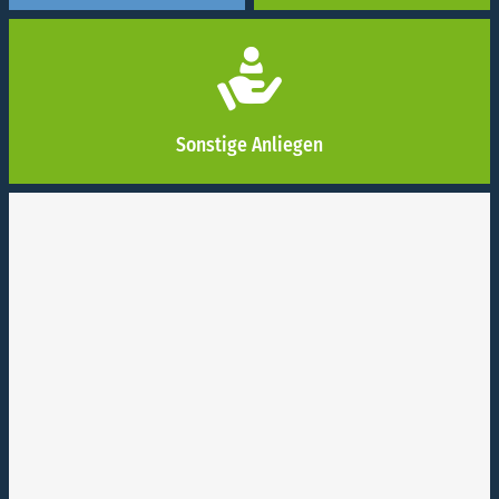
Neue Website
Sonstige Anliegen
31. Juli 2024
Neue Website
Ob Zählerstand übermitteln, den Energievertrag bei
einem Umzug mitnehmen, den Abschlag ändern oder
einen neuen Tarif abschließen: Entdecken Sie viele
digitalen Services auf unserer neuen Website, die im
frischen und modernen Look erstrahlt. Ab sofort finden
Sie alle relevanten Informationen und Meldungen jetzt
noch schneller und können wichtige Anliegen bequem
online erledigen. Viel Spaß beim Stöbern!