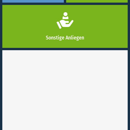
Suchen
nach:
Sonstige Anliegen
KUNDENZENTRUM
Am Hungerberg 1
74172 Neckarsulm
TELEFONZEITEN KUNDENSERVICE
Montag bis Freitag
8:00 - 12:00 Uhr
Montag
13:30 - 15:30 Uhr
Mittwoch
13:30 - 17:00 Uhr